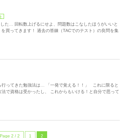
士
した… 回転数上げるにせよ、問題数はこなしたほうがいいと
」を買ってきます！ 過去の答錬（TACでのテスト）の良問を集
ら行ってきた勉強法は… 「一発で覚える！！」 これに限ると
方法で資格は受かったし、 これからもいける！と自分で思って
Page 2 / 2
1
2