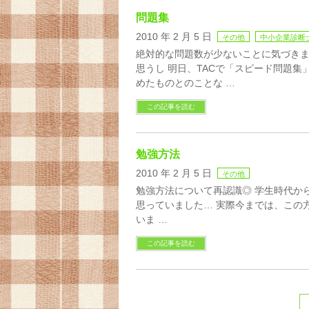
問題集
2010 年 2 月 5 日
その他
中小企業診断
絶対的な問題数が少ないことに気づきま
思うし 明日、TACで「スピード問題集
めたものとのことな …
この記事を読む
勉強方法
2010 年 2 月 5 日
その他
勉強方法について再認識◎ 学生時代か
思っていました… 実際今までは、この
いま …
この記事を読む