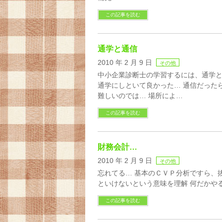
この記事を読む
通学と通信
2010 年 2 月 9 日
その他
中小企業診断士の学習するには、通学と
通学にしといて良かった… 通信だった
難しいのでは… 場所によ…
この記事を読む
財務会計…
2010 年 2 月 9 日
その他
忘れてる… 基本のＣＶＰ分析ですら、
といけないという意味を理解 何だかや
この記事を読む