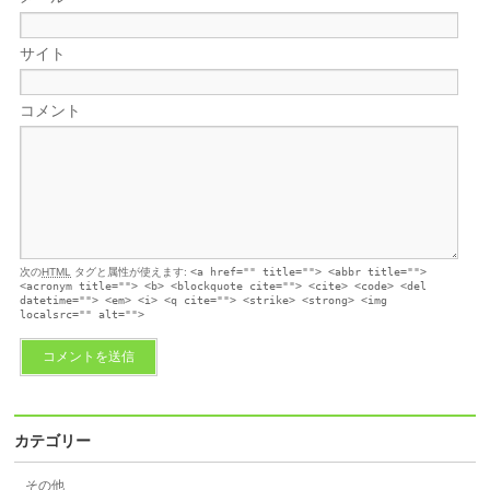
サイト
コメント
次の
HTML
タグと属性が使えます:
<a href="" title=""> <abbr title="">
<acronym title=""> <b> <blockquote cite=""> <cite> <code> <del
datetime=""> <em> <i> <q cite=""> <strike> <strong> <img
localsrc="" alt="">
カテゴリー
その他