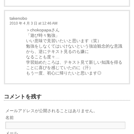
takenobo
2010 年 4 月 3 日 at 12:46 AM
＞chokopapaさん
「遊び時々勉強」
いい意味で見習いたいと思います（笑）
勉強をしなくてはいけないという強迫観念的な意識
から、逆にテキスト見るのも嫌に
なることも度々…
学習始めたころは、テキスト見て新しい知識を得る
ことに喜びを感じていたのに（汗）
もう一度、初心に帰りたいと思います◎
コメントを残す
メールアドレスが公開されることはありません。
名前
メール