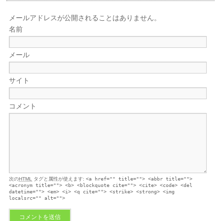
メールアドレスが公開されることはありません。
名前
メール
サイト
コメント
次の
HTML
タグと属性が使えます:
<a href="" title=""> <abbr title="">
<acronym title=""> <b> <blockquote cite=""> <cite> <code> <del
datetime=""> <em> <i> <q cite=""> <strike> <strong> <img
localsrc="" alt="">