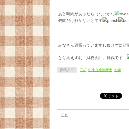
あと時間があったら（ないかな
去問だけ解かないとです
みなさん頑張っていますし負けずに頑
とりあえず朝「財務会計」挑戦です…
投稿タグ
TAC
,
中小企業診断士
,
答練
←
正直…