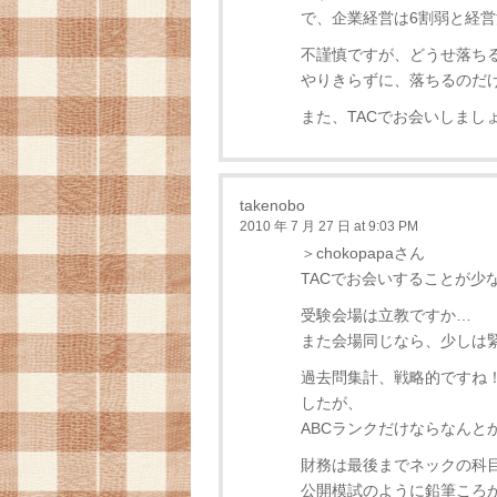
で、企業経営は6割弱と経
不謹慎ですが、どうせ落ちる
やりきらずに、落ちるのだ
また、TACでお会いしまし
takenobo
2010 年 7 月 27 日 at 9:03 PM
＞chokopapaさん
TACでお会いすることが少
受験会場は立教ですか…
また会場同じなら、少しは
過去問集計、戦略的ですね
したが、
ABCランクだけならなんと
財務は最後までネックの科
公開模試のように鉛筆ころが