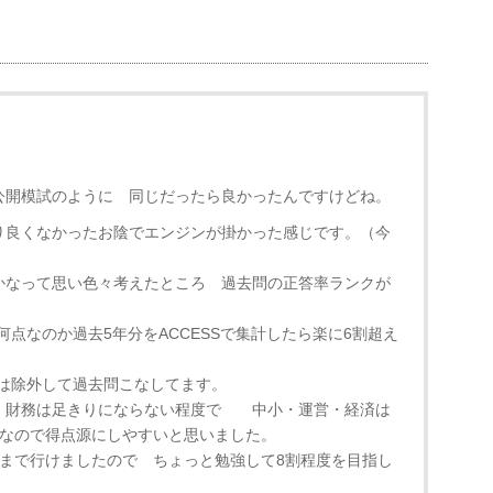
公開模試のように 同じだったら良かったんですけどね。
り良くなかったお陰でエンジンが掛かった感じです。（今
かなって思い色々考えたところ 過去問の正答率ランクが
何点なのか過去5年分をACCESSで集計したら楽に6割超え
クは除外して過去問こなしてます。
 財務は足きりにならない程度で 中小・運営・経済は
ノなので得点源にしやすいと思いました。
割まで行けましたので ちょっと勉強して8割程度を目指し