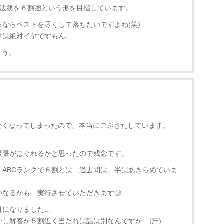
営法務を６割強という形を目指しています。
ならベストを尽くして落ちたいですよね(笑)
けは絶対イヤですもん。
ょう。
なくなってしまったので、本当にごぶさたしています。
緊張がほぐれるかと思ったので残念です。
！ABCランクで６割とは…過去問は、半ばあきらめていま
かなるかも…実行させていただきます◎
目になりました…
し解答が５割近く当たれば話は別なんですが…(汗)