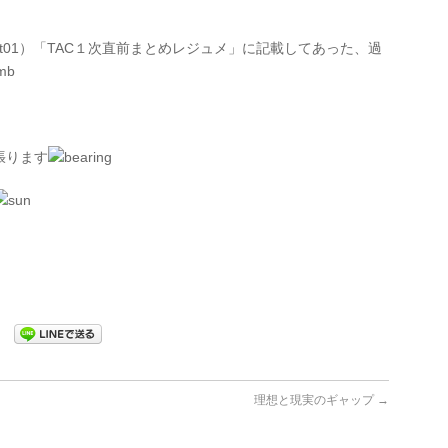
）「TAC１次直前まとめレジュメ」に記載してあった、過
張ります
理想と現実のギャップ
→