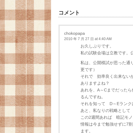
コメント
chokopapa
2010 年 7 月 27 日 at 4:40 AM
お久しぶりです。
私の試験会場は立教です。
私は、公開模試が思った通
更です）
それで 効率良く出来ない
ありますよね？
あれを、A～Cまでだったら
るんですね。
それを知って D～Eラン
あと、私なりの戦略として
この2週間あれば 暗記モ
情報は今まで勉強せずに7
ます。