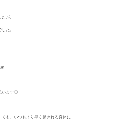
したが、
でした。
思います◎
くても、いつもより早く起きれる身体に