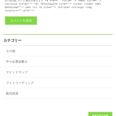
次の
HTML
タグと属性が使えます:
<a href="" title=""> <abbr title="">
<acronym title=""> <b> <blockquote cite=""> <cite> <code> <del
datetime=""> <em> <i> <q cite=""> <strike> <strong> <img
localsrc="" alt="">
カテゴリー
その他
中小企業診断士
マインドマップ
フォトリーディング
株式投資
PAGETOP