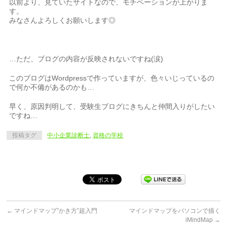
以前より、見ていたサイトなので、モチベーションが上がりま
す。
みなさんよろしくお願いします◎
…ただ、ブログの内容が反映されないですね(涙)
このブログはWordpressで作っていますが、色々いじっているの
で何か不備があるのかも…
早く、原因判明して、受験生ブログにきちんと仲間入りがしたい
ですね…
投稿タグ
中小企業診断士
,
資格の学校
←
マインドマップ”かき方”超入門
マインドマップをパソコンで描く
iMindMap
→