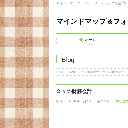
マインドマップ、フォトリーディングを活用
マインドマップ＆フォ
ホーム
HOME
Blog
HOME
»
Blog »
中小企業診断士
»
久々の財務会計
久々の財務会計
投稿日：2010 年 3 月 16 日 | カテゴリー：
中小企