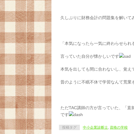
久しぶりに財務会計の問題集を解いて
「本気になったら一気に終わらせられ
言っていた自分が懐かしいです
本気を出しても間に合わないし、覚え
昔のように不眠不休で学習なんて荒業
ただTAC講師の方が言っていた、「
です
投稿タグ
中小企業診断士
,
資格の学校