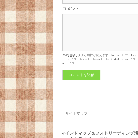
コメント
次の
HTML
タグと属性が使えます:
<a href="" titl
cite=""> <cite> <code> <del datetime=""> 
alt="">
サイトマップ
マインドマップ＆フォトリーディング