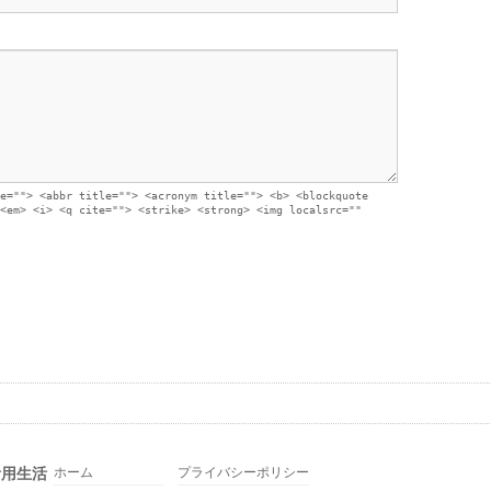
e=""> <abbr title=""> <acronym title=""> <b> <blockquote
<em> <i> <q cite=""> <strike> <strong> <img localsrc=""
活用生活
ホーム
プライバシーポリシー