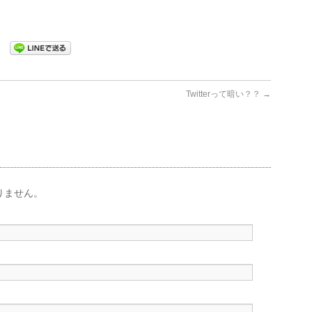
Twitterって暗い？？
→
りません。