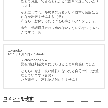
あとで見直してみるとわかる問題を間違えていたり
します。
それにしても、受験票忘れるという貴重な経験はな
かなか出来ませんよね（笑）
私なら、想像するだけでも心臓がバクバクします。
来年、筆記用具だけは忘れないように気をつけるべ
きですね（笑）
takenobo
2010 年 9 月 5 日 at 1:46 AM
＞chokopapaさん
緊張感は判断力をにぶらせることを痛感しました…
どちらにせよ、良い経験になったと自分の中では整
理しています（苦笑）
ただ来年は、忘れ物絶対にしません！！
コメントを残す