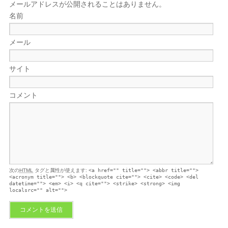
メールアドレスが公開されることはありません。
名前
メール
サイト
コメント
次の
HTML
タグと属性が使えます:
<a href="" title=""> <abbr title="">
<acronym title=""> <b> <blockquote cite=""> <cite> <code> <del
datetime=""> <em> <i> <q cite=""> <strike> <strong> <img
localsrc="" alt="">