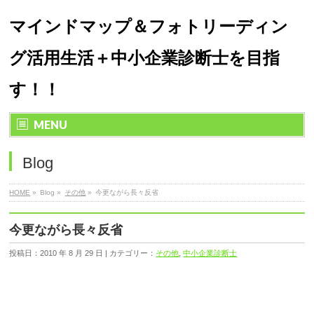
マインドマップ＆フォトリーディン
グ活用生活＋中小企業診断士を目指
す！！
MENU
Blog
HOME
»
Blog »
その他
»
今更ながら長々反省
今更ながら長々反省
投稿日：2010 年 8 月 29 日 | カテゴリー：
その他
,
中小企業診断士