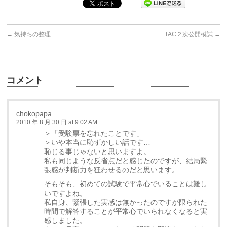
←
気持ちの整理
TAC２次公開模試
→
コメント
chokopapa
2010 年 8 月 30 日 at 9:02 AM
＞「受験票を忘れたことです」
＞いや本当に恥ずかしい話です…
恥じる事じゃないと思いますよ。
私も同じような反省点だと感じたのですが、結局緊
張感が判断力を狂わせるのだと思います。
そもそも、初めての試験で平常心でいることは難し
いですよね。
私自身、緊張した実感は無かったのですが限られた
時間で解答することが平常心でいられなくなると実
感しました。