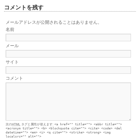
コメントを残す
メールアドレスが公開されることはありません。
名前
メール
サイト
コメント
次の
HTML
タグと属性が使えます:
<a href="" title=""> <abbr title="">
<acronym title=""> <b> <blockquote cite=""> <cite> <code> <del
datetime=""> <em> <i> <q cite=""> <strike> <strong> <img
localsrc="" alt="">