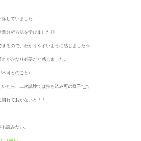
出席していました…
定量分析方法を学びました◎
できるので、わかりやすいように感じました☆
慣れがかなり必要だと感じました…
が不可とのこと↓
いたら、二次試験では持ち込み可の様子^_^;
に慣れておかないと！！
本も読みたい。
的とは何か