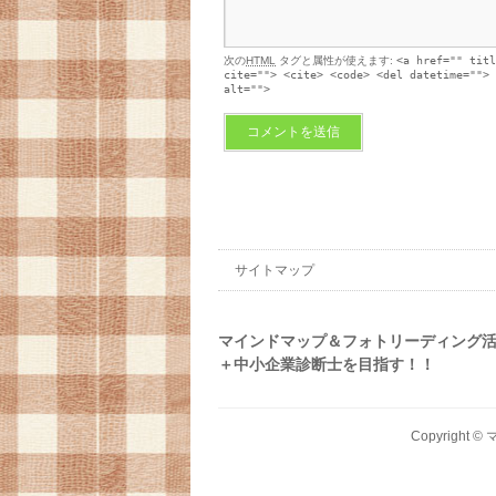
次の
HTML
タグと属性が使えます:
<a href="" titl
cite=""> <cite> <code> <del datetime=""> 
alt="">
サイトマップ
マインドマップ＆フォトリーディング
＋中小企業診断士を目指す！！
Copyright ©