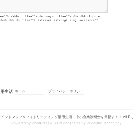
e=""> <abbr title=""> <acronym title=""> <b> <blockquote
<em> <i> <q cite=""> <strike> <strong> <img localsrc=""
活用生活
ホーム
プライバシーポリシー
マインドマップ＆フォトリーディング活用生活＋中小企業診断士を目指す！！
All Ri
Powered by
WordPress
&
BizVektor Theme
by
Vektor,Inc.
technology.