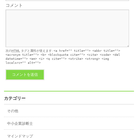
コメント
次の
HTML
タグと属性が使えます:
<a href="" title=""> <abbr title="">
<acronym title=""> <b> <blockquote cite=""> <cite> <code> <del
datetime=""> <em> <i> <q cite=""> <strike> <strong> <img
localsrc="" alt="">
カテゴリー
その他
中小企業診断士
マインドマップ