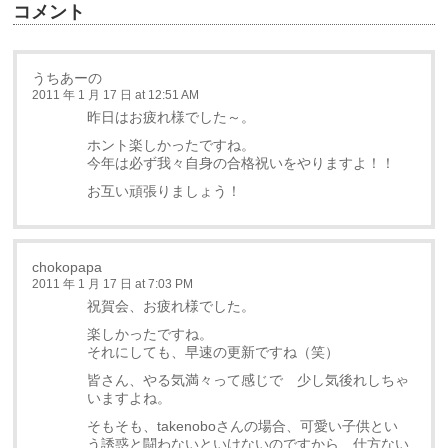
コメント
うちあーの
2011 年 1 月 17 日 at 12:51 AM
昨日はお疲れ様でした～。
ホント楽しかったですね。
今年は必ず我々自身の合格祝いをやりますよ！！
お互い頑張りましょう！
chokopapa
2011 年 1 月 17 日 at 7:03 PM
祝賀会、お疲れ様でした。
楽しかったですね。
それにしても、早速の更新ですね（笑）
皆さん、やる気満々って感じで 少し気後れしちゃ
いますよね。
そもそも、takenoboさんの場合、可愛い子供とい
う誘惑と闘わないといけないのですから、仕方ない