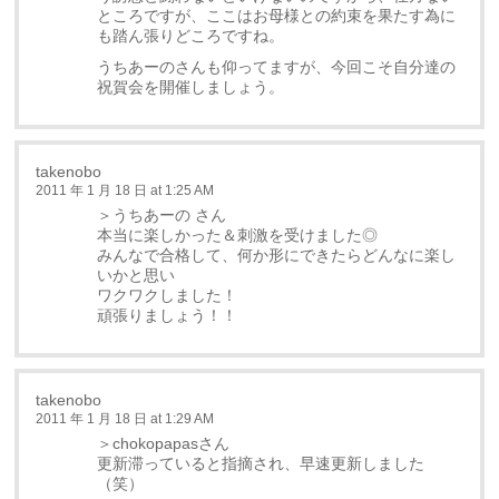
ところですが、ここはお母様との約束を果たす為に
も踏ん張りどころですね。
うちあーのさんも仰ってますが、今回こそ自分達の
祝賀会を開催しましょう。
takenobo
2011 年 1 月 18 日 at 1:25 AM
＞うちあーの さん
本当に楽しかった＆刺激を受けました◎
みんなで合格して、何か形にできたらどんなに楽し
いかと思い
ワクワクしました！
頑張りましょう！！
takenobo
2011 年 1 月 18 日 at 1:29 AM
＞chokopapasさん
更新滞っていると指摘され、早速更新しました
（笑）